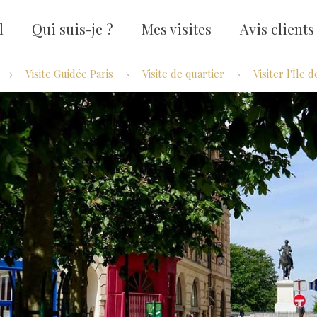
l
Qui suis-je ?
Mes visites
Avis clients
Visite Guidée Paris
Visite de quartier
Visiter l'Île d
›
›
›