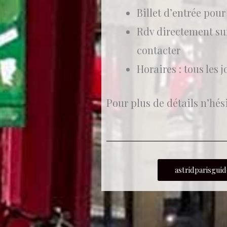
Billet d’entrée pour
Rdv directement sur
contacter
Horaires : tous les 
Pour plus de détails n’hés
astridparisgu