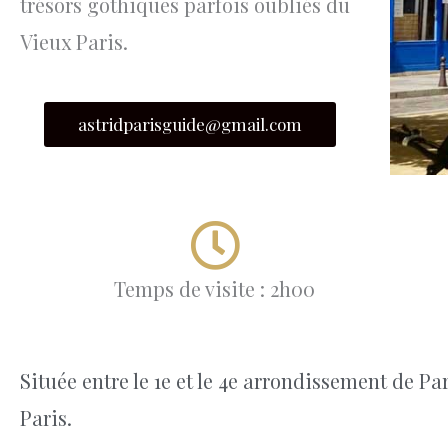
trésors gothiques parfois oubliés du
Vieux Paris.
astridparisguide@gmail.com
Temps de visite : 2h00
Située entre le 1e et le 4e arrondissement de Pa
Paris.