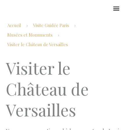
Aller
MEN
au
PRIN
contenu
Accueil
Visite Guidée Paris
›
›
Musées et Monuments
›
Visiter le Château de Versailles
Visiter le
Château de
Versailles