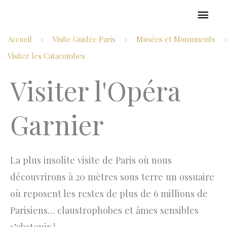
Aller
MEN
au
PRIN
Accueil
Visite Guidée Paris
Musées et Monuments
›
›
›
contenu
Visiter les Catacombes
Visiter l'Opéra
Garnier
La plus insolite visite de Paris où nous
découvrirons à 20 mètres sous terre un ossuaire
où reposent les restes de plus de 6 millions de
Parisiens… claustrophobes et âmes sensibles
s’abstenir !